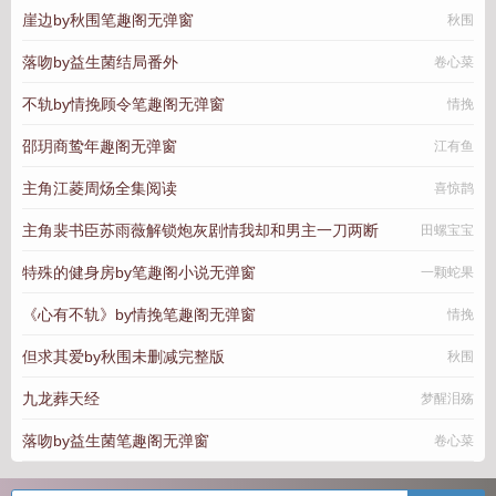
崖边by秋围笔趣阁无弹窗
秋围
落吻by益生菌结局番外
卷心菜
不轨by情挽顾令笔趣阁无弹窗
情挽
邵玥商鸷年趣阁无弹窗
江有鱼
主角江菱周炀全集阅读
喜惊鹊
主角裴书臣苏雨薇解锁炮灰剧情我却和男主一刀两断
田螺宝宝
特殊的健身房by笔趣阁小说无弹窗
一颗蛇果
《心有不轨》by情挽笔趣阁无弹窗
情挽
但求其爱by秋围未删减完整版
秋围
九龙葬天经
梦醒泪殇
落吻by益生菌笔趣阁无弹窗
卷心菜