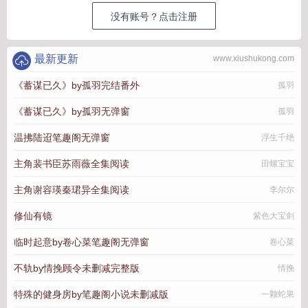
没有账号？点击注册
最新更新
www.xiushukong.com
《蓄谋已久》by孤羽完结番外
孤羽
《蓄谋已久》by孤羽无弹窗
孤羽
温拂陆迢笔趣阁无弹窗
浮生千绝
主角裴书臣苏雨薇全集阅读
田螺宝宝
主角谢容瑛秦珺异全集阅读
李尔尔
修仙有镜
紫色大宝剑
临时起意by卷心菜笔趣阁无弹窗
卷心菜
不轨by情挽顾令未删减完整版
情挽
特殊的健身房by笔趣阁小说未删减版
一颗蛇果