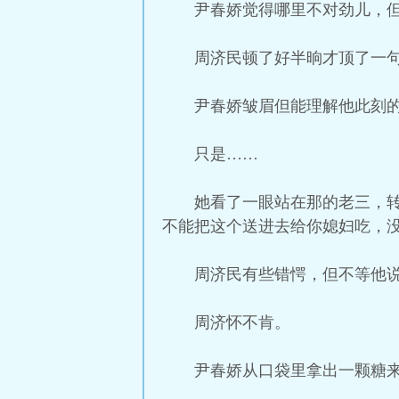
尹春娇觉得哪里不对劲儿，但
周济民顿了好半晌才顶了一句
尹春娇皱眉但能理解他此刻
只是……
她看了一眼站在那的老三，
不能把这个送进去给你媳妇吃，没
周济民有些错愕，但不等他说
周济怀不肯。
尹春娇从口袋里拿出一颗糖