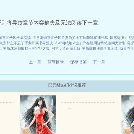
。
否则将导致章节内容缺失及无法阅读下一章。
倾雪裴子琰全集阅读
主角萧倾雪裴子琰贬妻为妾十万铁骑跪接我登基
掠寒梅(H)
沈
九安郡主不忍了手撕和离书斗渣夫
AWM[绝地求生]
尹春娇周济怀笔趣阁无弹窗
陈
读
主角沈荡郭敏赵玉兰官场之狐
同学，请正面上我
主角陈最许愿全集阅读
我又养活
上一章
章节目录
保存书签
下一章
已完结热门小说推荐
...