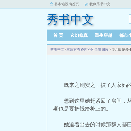
将本站设为首页
收藏秀书中文
秀书中文
首 页
玄幻修真
重生穿越
都市
秀书中文
>
主角尹春娇周济怀全集阅读
> 第4章 屁
既来之则安之，披了人家妈
想到这里她赶紧回了房间，
期也是要把钱给补上的。
她追着出去的时候那群人都