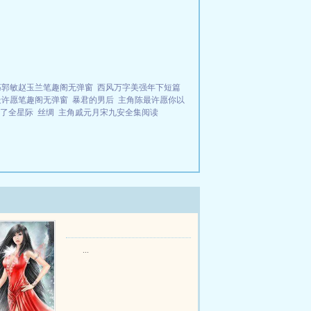
荡郭敏赵玉兰笔趣阁无弹窗
西风万字美强年下短篇
最许愿笔趣阁无弹窗
暴君的男后
主角陈最许愿你以
了全星际
丝绸
主角戚元月宋九安全集阅读
...