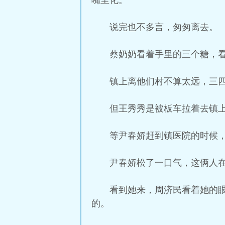
嘴里化。”
说完也不多言，匆匆离去。
蔡奶奶看着手里的三个糖，看
镇上离他们村不算太远，三
但王秀秀是被板车拉着去镇
等尹春娇赶到镇医院的时候
尹春娇松了一口气，这俩人
看到她来，周济民看着她的
的。