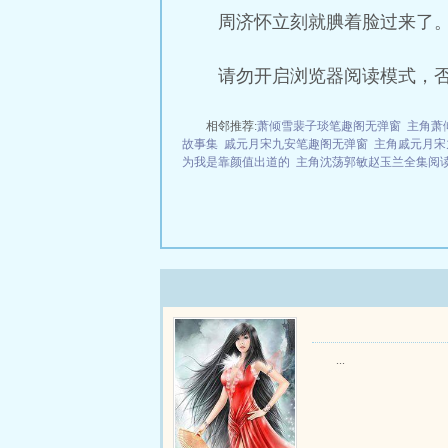
周济怀立刻就腆着脸过来了
请勿开启浏览器阅读模式，
相邻推荐:
萧倾雪裴子琰笔趣阁无弹窗
主角萧
故事集
戚元月宋九安笔趣阁无弹窗
主角戚元月宋
为我是靠颜值出道的
主角沈荡郭敏赵玉兰全集阅
...